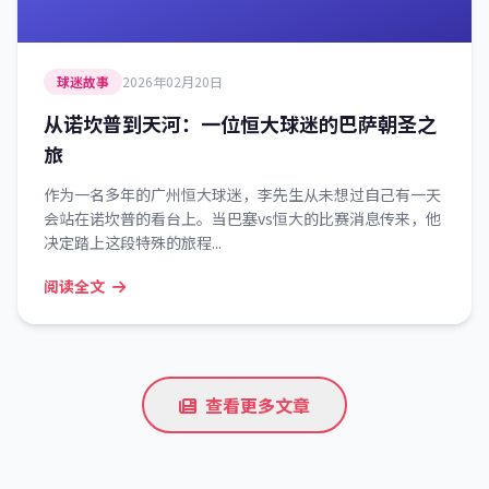
球迷故事
2026年02月20日
从诺坎普到天河：一位恒大球迷的巴萨朝圣之
旅
作为一名多年的广州恒大球迷，李先生从未想过自己有一天
会站在诺坎普的看台上。当巴塞vs恒大的比赛消息传来，他
决定踏上这段特殊的旅程...
阅读全文
查看更多文章