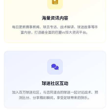
海量资讯内容
每日更新赛事新闻、球员专访、战术解读、球迷故事等丰
富内容，打造最全面的巴塞vs恒大资讯平台。
球迷社区互动
加入百万球迷社区，与志同道合的球迷一起讨论战术、预
测比分、分享精彩瞬间，享受足球带来的快乐。