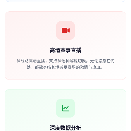
高清赛事直播
多线路高清直播，支持多语种解说切换。无论您身在何
处，都能身临其境感受赛场的激情与热血。
深度数据分析