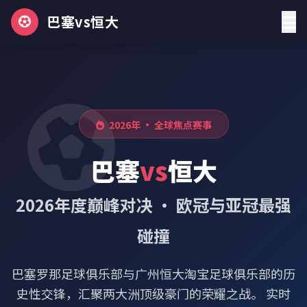
巴塞vs恒大
2026年 · 全球焦点赛事
巴塞
vs
恒大
2026年度巅峰对决 · 欧冠与亚冠最强
碰撞
巴塞罗那足球俱乐部与广州恒大淘宝足球俱乐部的历
史性交锋，汇聚两大洲顶级豪门的荣耀之战。 实时