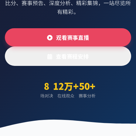
比分、赛事预告、深度分析、精彩集锦，一站尽览所
有精彩。
观看赛事直播
查看赛程安排
8
12万+
50+
场对决
在线观众
赛事分析